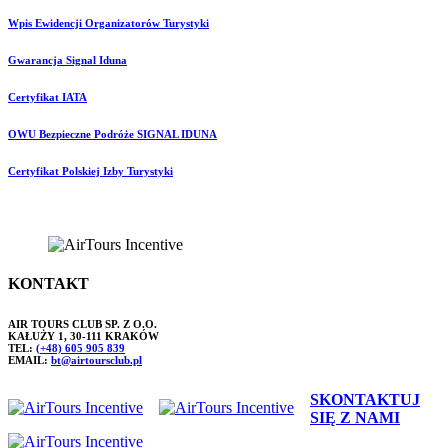
Wpis Ewidencji Organizatorów Turystyki
Gwarancja Signal Iduna
Certyfikat IATA
OWU Bezpieczne Podróże SIGNAL IDUNA
Certyfikat Polskiej Izby Turystyki
KONTAKT
AIR TOURS CLUB SP. Z O.O.
KAŁUŻY 1, 30-111 KRAKÓW
TEL:
(+48) 605 905 839
EMAIL:
bt@airtoursclub.pl
SKONTAKTUJ
SIĘ Z NAMI