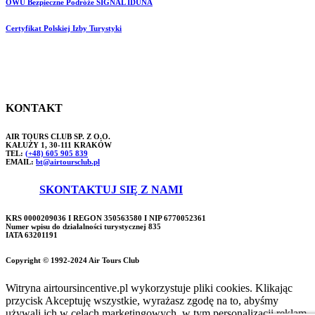
OWU Bezpieczne Podróże SIGNAL IDUNA
Certyfikat Polskiej Izby Turystyki
KONTAKT
AIR TOURS CLUB SP. Z O.O.
KAŁUŻY 1, 30-111 KRAKÓW
TEL:
(+48) 605 905 839
EMAIL:
bt@airtoursclub.pl
SKONTAKTUJ SIĘ Z NAMI
KRS 0000209036 I REGON 350563580 I NIP 6770052361
Numer wpisu do działalności turystycznej 835
IATA 63201191
Copyright © 1992-2024 Air Tours Club
Witryna airtoursincentive.pl wykorzystuje pliki cookies. Klikając
przycisk Akceptuję wszystkie, wyrażasz zgodę na to, abyśmy
używali ich w celach marketingowych, w tym personalizacji reklam,