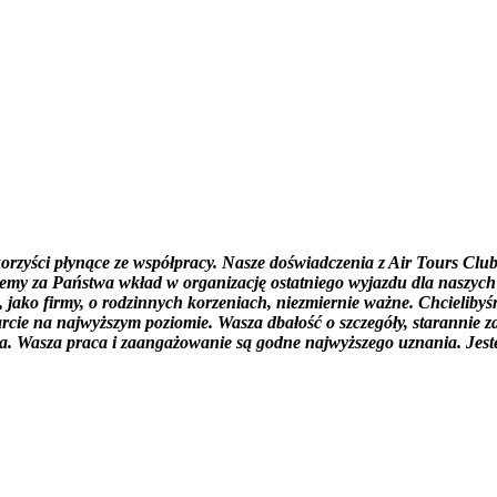
orzyści płynące ze współpracy. Nasze doświadczenia z
Air Tours Clu
ujemy za Państwa wkład w organizację ostatniego wyjazdu dla naszych
as, jako firmy, o rodzinnych korzeniach, niezmiernie ważne. Chcielib
arcie na najwyższym poziomie. Wasza dbałość o szczegóły, starannie 
ia. Wasza praca i zaangażowanie są godne najwyższego uznania. Jeste