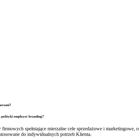
tnerami?
 polityki
employer
branding
?
irmowych spełniające mierzalne cele sprzedażowe i marketingowe, obn
tosowane do indywidualnych potrzeb Klienta.