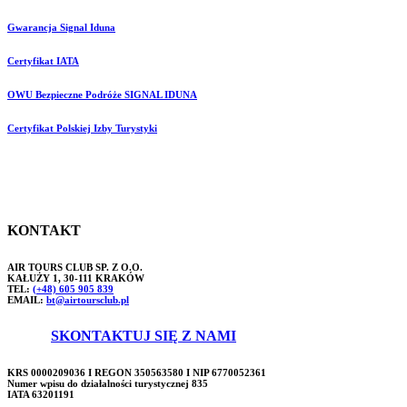
Gwarancja Signal Iduna
Certyfikat IATA
OWU Bezpieczne Podróże SIGNAL IDUNA
Certyfikat Polskiej Izby Turystyki
KONTAKT
AIR TOURS CLUB SP. Z O.O.
KAŁUŻY 1, 30-111 KRAKÓW
TEL:
(+48) 605 905 839
EMAIL:
bt@airtoursclub.pl
SKONTAKTUJ SIĘ Z NAMI
KRS 0000209036 I REGON 350563580 I NIP 6770052361
Numer wpisu do działalności turystycznej 835
IATA 63201191