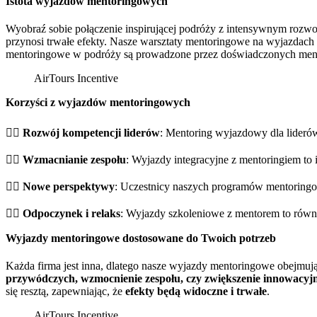
Istota wyjazdów mentoringowych
Wyobraź sobie połączenie inspirującej podróży z intensywnym rozwo
przynosi trwałe efekty. Nasze warsztaty mentoringowe na wyjazdach
mentoringowe w podróży są prowadzone przez doświadczonych mentor
Korzyści z wyjazdów mentoringowych
👉🏼
Rozwój kompetencji liderów
: Mentoring wyjazdowy dla liderów 
👉🏼
Wzmacnianie zespołu
: Wyjazdy integracyjne z mentoringiem to 
👉🏼
Nowe perspektywy
: Uczestnicy naszych programów mentoringow
👉🏼
Odpoczynek i relaks
: Wyjazdy szkoleniowe z mentorem to równie
Wyjazdy mentoringowe dostosowane do Twoich potrzeb
Każda firma jest inna, dlatego nasze wyjazdy mentoringowe obejmuj
przywódczych, wzmocnienie zespołu, czy zwiększenie innowacyjn
się resztą, zapewniając, że
efekty będą widoczne i trwałe
.