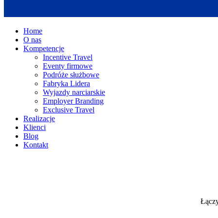
Home
O nas
Kompetencje
Incentive Travel
Eventy firmowe
Podróże służbowe
Fabryka Lidera
Wyjazdy narciarskie
Employer Branding
Exclusive Travel
Realizacje
Klienci
Blog
Kontakt
Łączy