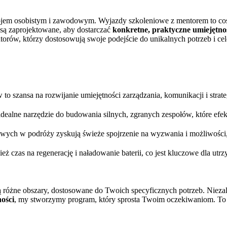
jem osobistym i zawodowym. Wyjazdy szkoleniowe z mentorem to coś w
 są zaprojektowane, aby dostarczać
konkretne, praktyczne umiejętno
ów, którzy dostosowują swoje podejście do unikalnych potrzeb i cel
to szansa na rozwijanie umiejętności zarządzania, komunikacji i strat
idealne narzędzie do budowania silnych, zgranych zespołów, które efek
ych w podróży zyskują świeże spojrzenie na wyzwania i możliwości, 
ż czas na regenerację i naładowanie baterii, co jest kluczowe dla ut
ą różne obszary, dostosowane do Twoich specyficznych potrzeb. Nieza
ości
, my stworzymy program, który sprosta Twoim oczekiwaniom. To T