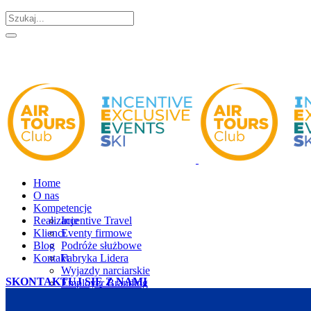
Home
O nas
Kompetencje
Realizacje
Incentive Travel
Klienci
Eventy firmowe
Blog
Podróże służbowe
Kontakt
Fabryka Lidera
Wyjazdy narciarskie
SKONTAKTUJ SIĘ Z NAMI
Employer Branding
Exclusive Travel